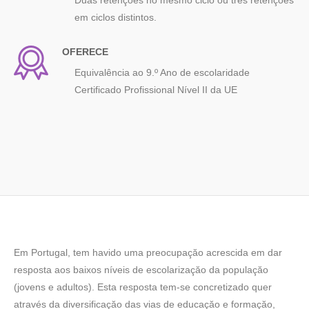
Duas retenções no mesmo ciclo ou três retenções
em ciclos distintos.
OFERECE
Equivalência ao 9.º Ano de escolaridade
Certificado Profissional Nível II da UE
Em Portugal, tem havido uma preocupaçăo acrescida em dar
resposta aos baixos níveis de escolarizaçăo da populaçăo
(jovens e adultos). Esta resposta tem-se concretizado quer
através da diversificaçăo das vias de educaçăo e formaçăo,